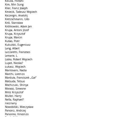
Kikuta, Hiroshi
Kim, Min Sung
Klier, Franz Joseph
Kmiecik, Tadeusz Wojciech
Koczergin, Anatolij
Kretzschmann, Udo
Król, Stanisław
Królikowski, Adam Jan
Krupa, Antoni Józef
Krupa, Krzysztof
Krupa, Marcin
Kubas, Piotr
Kukulski, Eugeniusz
Lang, Albert
Lazzaretti, Francesco
Lemarie, L.
Loska, Robert Wojciech
Lupot, Nicolas?
Łukasz, Wojciech
Mantovani, Nadia
Marchi, Lorenzo
Marduła, Franciszek „Gał”
Matsuda, Tetsuo
Mochizuki, Shinya
Morassi, Simeone
Mróz Krzysztof
Müller, Harry
Nella, Raphael?
nieznany
Nowobilski, Mieczysław
Pancerz, Andrzej
Panormo, Vincenzo