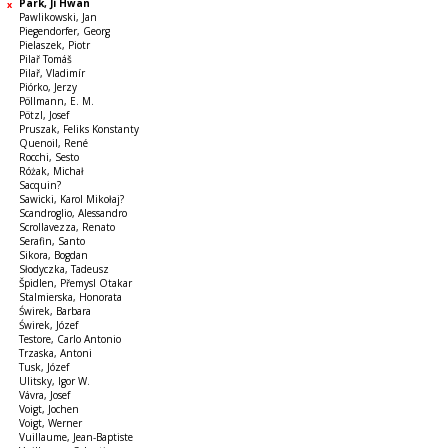
Park, Ji Hwan
Pawlikowski, Jan
Piegendorfer, Georg
Pielaszek, Piotr
Pilař Tomáš
Pilař, Vladimír
Piórko, Jerzy
Pöllmann, E. M.
Pötzl, Josef
Pruszak, Feliks Konstanty
Quenoil, René
Rocchi, Sesto
Różak, Michał
Sacquin?
Sawicki, Karol Mikołaj?
Scandroglio, Alessandro
Scrollavezza, Renato
Serafin, Santo
Sikora, Bogdan
Słodyczka, Tadeusz
Špidlen, Přemysl Otakar
Stalmierska, Honorata
Świrek, Barbara
Świrek, Józef
Testore, Carlo Antonio
Trzaska, Antoni
Tusk, Józef
Ulitsky, Igor W.
Vávra, Josef
Voigt, Jochen
Voigt, Werner
Vuillaume, Jean-Baptiste