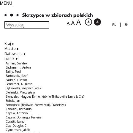
MENU
A
A
A
|
PL
EN
Kraj
Miasto
Datowanie
Lutnik
Asinari, Sandro
Bachmann, Anton
Bailly, Paul
Bartoszek, Józef
Bausch, Ludwig
Bernardel, Auguste
Bętkowski, Wojciech Jacek
Bielański, Mieczysław
Blondelet, Hugues Émile (Jérôme Thibouville-Lamy & Cie)
Bobak, Jan
Borowiecki (Borówka-Borowiecki), Franciszek
Calcagni, Bernardo
Capela, António
Capela, Domingos Ferreira
Coratti, Ivano
Cox, Douglas C.
Cymerman, Jakób