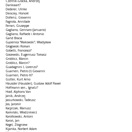
Czernik-Gracka, Andrzej
Dankwart?
Dederer, Ulrike
Derazey, Honoré
Dollenz, Giovanni
Fagnola, Annibale
Ferrari, Giuseppe
Gagliano, Gennaro (Januario)
Gagliano, Raffaele i Antonio
Gand Bracia
Gąsienica “Makowski”, Władysław
Głogowski Roman
Gobetti, Francesco?
Gosiewski, Eugeniusz Tomasz
Groblicz, Marcin
Groblicz, Marcin?
Guadagnini I, Lorenzo?
Guarneri, Pietro (I) Giovanni
Guarneri, Pietro III?
Gütter, Kurt Arno
Häussler (Haussler), Gustaw Adolf Paweł
Hoffmann sen., Ignatz?
Hoof, Alphons Van
Janik, Andrzej
Jasiurkowski, Tadeusz
Joo, Jaromír
Kacprzak, Mariusz
Kamiński, Włodzimierz
Karolkowski, Antoni
Karoń, Jan
Kegel, Zbigniew
Kijanka, Norbert Adam